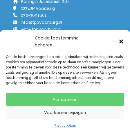
Koningin Julianalaan 216
2274JP Voorburg
070-3691661
info@tppvoorburg.nl
www.tppvoorburg.nl
Cookie toestemming
Parkeren is gratis.
beheren
Let op!: Blauwe parkeerschijf wel verplicht.
Om de beste ervaringen te bieden, gebruiken wij technologieën zoals
KvK-nummer: 27345227
cookies om apparaatinformatie op te slaan en/of te raadplegen. Door
Aangesloten bij alle zorgverzekeraars.
toestemming te geven voor deze technologieën kunnen wij gegevens
zoals surfgedrag of unieke ID's op deze site verwerken. Als u geen
toestemming geeft of uw toestemming intrekt, kan dit negatieve
gevolgen hebben voor bepaalde kenmerken en functies.
Accepteren
Algemene voorwaarden
Disclaimer
Privacybeleid
Cookiebeleid
Voorkeuren wijzigen
© 2026 Deze website draait op het websitesysteem
Bloom
Privacybeleid